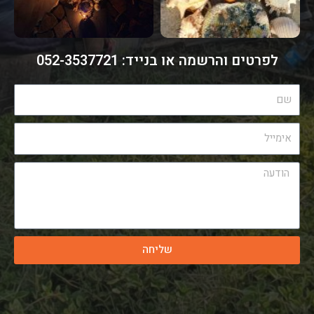
לפרטים והרשמה או בנייד: 052-3537721​
ש
ם
א
י
מ
ה
י
ו
י
ד
ל
ע
ה
שליחה