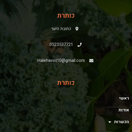
כותרת
כתובת היער
0523537721
Halehavot10@gmail.com
כותרת
ראשי
אודות
הכשרות