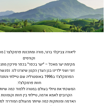
ליאורה צביקלר ברגר, מורה ומתכננת פרמקלצר | מ
וקורסים
מקימת יער מאכל – "יער בכפר" בכפר סירקין מתגו
זוגי ושני ילדינו בגן העדן הקטן שיצרנו לנו. נפגש
הפרמקלצ'ר ב1996 באוסטרליה שם טיילתי ו
חוות פרמקלצ'ר.
המשכתי את טיולי בעולם במטרה ללמוד כמה שיותר
הקרובים לאמא אדמה, טיילתי בין חוות וקומונות 
האדמה ומנותקות כמה שיותר מהעולם המודרני. למד