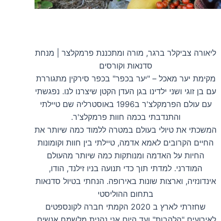
ליאורה צביקלר ברגר, מורה ומתכננת פרמקלצר | מנחת
סדנאות וקורסים
מקימת יער מאכל – "יער בכפר" בכפר סירקין מתגוררת
עם בן זוגי ושני ילדינו בגן העדן הקטן שיצרנו לנו. נפגשתי
עם עולם הפרמקלצ'ר ב1996 באוסטרליה שם טיילתי
והתנדבתי בכמה חוות פרמקלצ'ר.
המשכתי את טיולי בעולם במטרה ללמוד כמה שיותר את
החיים הקרובים לאמא אדמה, טיילתי בין חוות וקומונות
החיות על האדמה ומנותקות כמה שיותר מהעולם
המודרני. למדתי תוך כדי תנועה בניו זילנד, הודו,
אינדונזיה, וארצות שונות באירופה. הנחתי בטיול סדנאות
בתחום ההוליסטי
שחזרתי לארץ ב 2020 הקמתי חברה לקונספטים
לאירועים "הלהבות" ועד היום אני נהנית מלשמח אנשים.