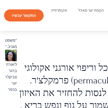
הקמת יער מאכל
אקותרפיה
התקשר עכשיו
“משפט
מגניב.”
ליאורה
 וריפוי אורגני אקולוגי
ברגר
צביקלר
יער
בכפר
לנסות להחזיר את האיזון
מור על גוף ונפש בריא .