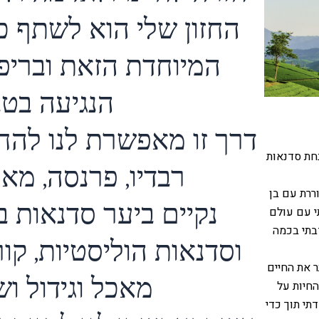
החזון שלי הוא לשתף כ
המיוחדת הזאת ובריפ
הנגיעה בטב
דרך זו מאפשרת לנו להח
נחת סדנאות
רבדיו, פרנסה, מא
ררת עם בן
נקיים ביער סדנאות 
תי עם עולם
התנדבתי בכמה
וסדנאות הוליסטיות, קו
 את החיים
מאכל וגידול ושי
החיות על
תי תוך כדי