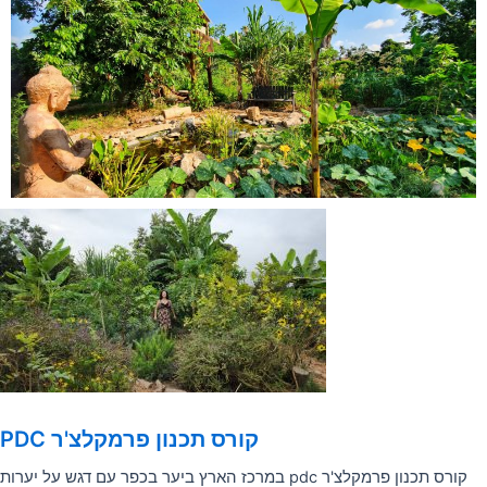
קורס תכנון פרמקלצ'ר PDC
קורס תכנון פרמקלצ'ר pdc במרכז הארץ ביער בכפר עם דגש על יערות